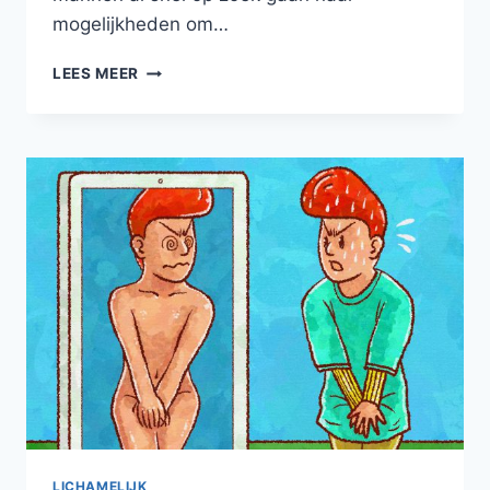
mogelijkheden om…
ERECTIEPILLEN
LEES MEER
BESTELLEN,
HOE
DOE
JE
HET
ZO
BETROUWBAAR
MOGELIJK?
LICHAMELIJK