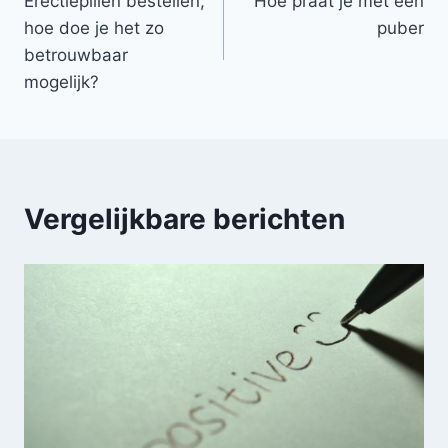
Erectiepillen bestellen,
Hoe praat je met een
navigatie
hoe doe je het zo
puber
betrouwbaar
mogelijk?
Vergelijkbare berichten