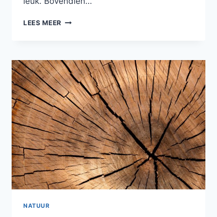
leuk. Bovendien…
ZO
LEES MEER
BEREID
JE
JE
VOOR
OP
DE
WINTER!
NATUUR