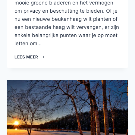
mooie groene bladeren en het vermogen
om privacy en beschutting te bieden. Of je
nu een nieuwe beukenhaag wilt planten of
een bestaande haag wilt vervangen, er zijn
enkele belangrijke punten waar je op moet
letten om…
WAAR
LEES MEER
MOET
JE
OP
LETTEN
BIJ
HET
PLANTEN
VAN
EEN
BEUKENHAAG?