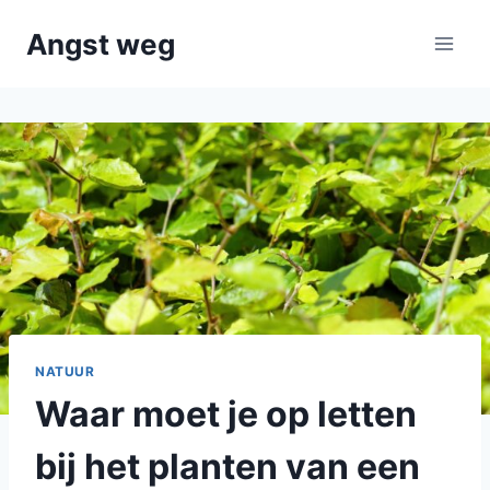
Doorgaan
Angst weg
naar
inhoud
NATUUR
Waar moet je op letten
bij het planten van een