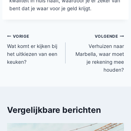
kwaliteit in huis haalt, waardoor je er zeker van
bent dat je waar voor je geld krijgt.
Bericht
VORIGE
VOLGENDE
Wat komt er kijken bij
Verhuizen naar
navigatie
het uitkiezen van een
Marbella, waar moet
keuken?
je rekening mee
houden?
Vergelijkbare berichten