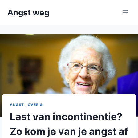
Doorgaan
Angst weg
naar
inhoud
ANGST
|
OVERIG
Last van incontinentie?
Zo kom je van je angst af