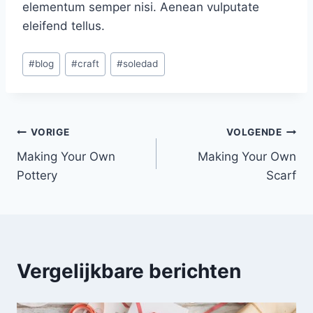
elementum semper nisi. Aenean vulputate
eleifend tellus.
Bericht
#
blog
#
craft
#
soledad
tags:
Bericht
VORIGE
VOLGENDE
Making Your Own
Making Your Own
navigatie
Pottery
Scarf
Vergelijkbare berichten