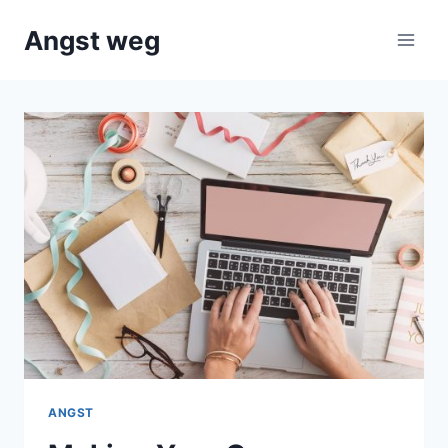
Doorgaan
Angst weg
naar
inhoud
ANGST