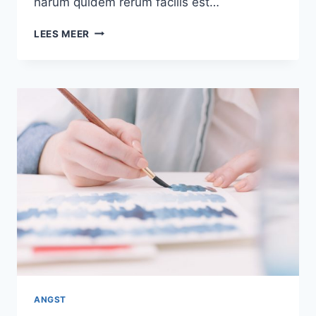
harum quidem rerum facilis est…
MAKING
LEES MEER
YOUR
OWN
POTTERY
ANGST