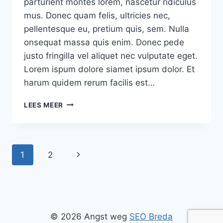
parturient montes lorem, nascetur ridiculus
mus. Donec quam felis, ultricies nec,
pellentesque eu, pretium quis, sem. Nulla
onsequat massa quis enim. Donec pede
justo fringilla vel aliquet nec vulputate eget.
Lorem ispum dolore siamet ipsum dolor. Et
harum quidem rerum facilis est…
DECORATING
LEES MEER
TIPS
FOR
YOUR
HOUSE
Paginanavigatie
Volgende
1
2
pagina
© 2026 Angst weg
SEO Breda