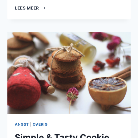
HOW
LEES MEER
TO
DIE
YOUR
EGG
NATURALLY
ANGST
|
OVERIG
Simple & Tasty Cookie