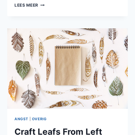
SIMPLE
LEES MEER
PASTEL
MACAROON
RECIPE
ANGST
|
OVERIG
Craft Leafs From Left